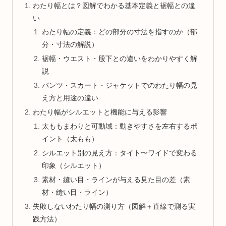
わたり幅とは？図解でわかる基本定義と裾幅との違
い
わたり幅の定義：どの部分の寸法を指すのか（部
分・寸法の解説）
裾幅・ウエスト・股下との違いをわかりやすく解
説
パンツ・スカート・ジャケットでのわたり幅の見
え方と用途の違い
わたり幅がシルエットと機能に与える影響
太ももまわりと可動域：動きやすさを左右するポ
イント（太もも）
シルエット別の見え方：タイト〜ワイドで変わる
印象（シルエット）
素材・縫い目・ラインが与える見た目の差（素
材・縫い目・ライン）
失敗しないわたり幅の測り方（図解＋直線で測る実
践方法）