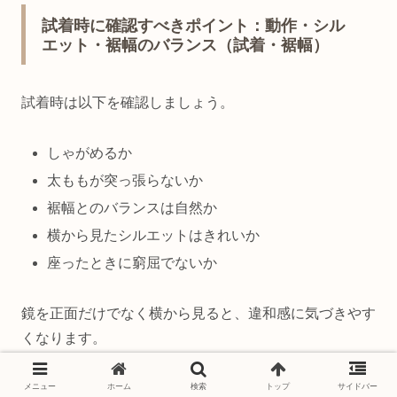
試着時に確認すべきポイント：動作・シル
エット・裾幅のバランス（試着・裾幅）
試着時は以下を確認しましょう。
しゃがめるか
太ももが突っ張らないか
裾幅とのバランスは自然か
横から見たシルエットはきれいか
座ったときに窮屈でないか
鏡を正面だけでなく横から見ると、違和感に気づきやす
くなります。
また、実際に歩いてみると履き心地の違いがわかりやす
メニュー
ホーム
検索
トップ
サイドバー