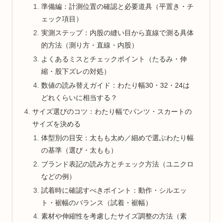
準備編：計測位置の確認と必要道具（平置き・チ
ェック項目）
実測ステップ：内股の縫い目から直線で測る具体
的方法（測り方・直線・内股）
よくあるミスとチェックポイント（たるみ・伸
縮・股下ズレの対処）
数値の読み替えガイド：わたり幅30・32・24は
どれくらいに相当する？
サイズ選びのコツ：わたり幅でパンツ・スカートの
サイズを決める
体型別の目安：太もも太め／細めで選ぶわたり幅
の基準（選び・太もも）
ブランド表記の読み方とチェック方法（ユニクロ
などの例）
試着時に確認すべきポイント：動作・シルエッ
ト・裾幅のバランス（試着・裾幅）
素材や伸縮性を考慮したサイズ調整の方法（素