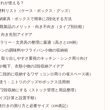
どれが使える？
と材料リスト（ケース・ボックス・グッズ）
納家具・ボックスで簡単に2段化する方法
と既製品のメリット・向き不向き（タイプ別比較）
と向き先別アイデア
カトラリー・文房具の整理に最適（高さとcm例）
ッチンの調味料やフライパン小物の収納術
化：取り出しやすさ重視のキッチン・シンク周り向け
服や靴下、衣類小物の2段収納アイデア
を二段的に収納するワザ（コンロ周りの省スペース術）
で使う：ニトリのグッズやボックス活用例
い”2段収納にする（ストック管理と用品整理）
イズ計算と設置手順）
奥行きの測り方と必要サイズ（cm表記）