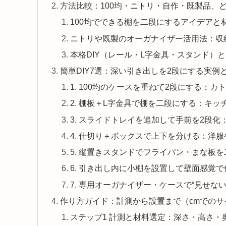
方法比較：100均・ニトリ・自作・既製品、
100均でできる棚を二段にするアイデア
ニトリや既製のオーガナイザー活用法：収
本格DIY（レール・L字金具・スタンド）
簡単DIY7選：深い引き出しを2段にする実例
1. 100均のケースを重ねて2段にする：
2. 棚板＋L字金具で棚を二段にする：キ
3. スライドトレイを追加して手前を2段
4. 仕切り＋ボックスで上下を分ける：洋
5. 縦置きスタンドでフライパン・まな板
6. 引き出し内に小棚を設置して壁面感覚
7. 専用オーガナイザー・ケースで“見せな
作り方ガイド：計測から設置まで（cmでのサ
ステップ1 計測と材料選定：深さ・高さ・