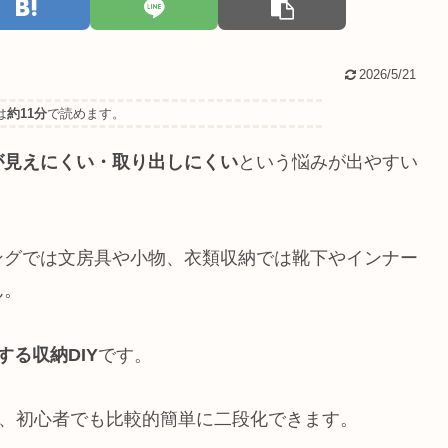
2026/5/21
は
約11分
で読めます。
が見えにくい・取り出しにくい
という悩みが出やすい
ングでは文房具や小物、衣類収納では靴下やインナー
ん。
する収納DIY
です。
ば、初心者でも比較的簡単に二段化できます。